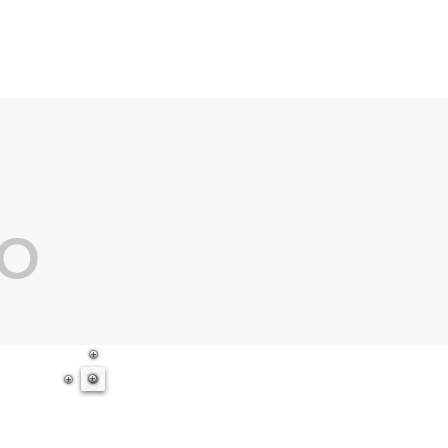
radores automáticos
More
TO